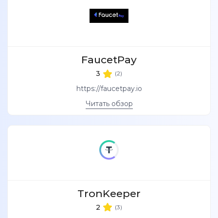
FaucetPay
3
(2)
https://faucetpay.io
Читать обзор
TronKeeper
2
(3)