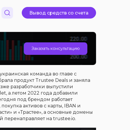
Вывод средств со счета
Заказать консультацию
 украинская команда во главе с
ла продукт Trustee Deals и заняла
Позже разработчики выпустили
t, а летом 2022 года добавили
егодня под брендом работает
 покупка активов с карты, IBAN и
расти» и «Трастее», а основные домены
й перенаправляет на trustee.io.