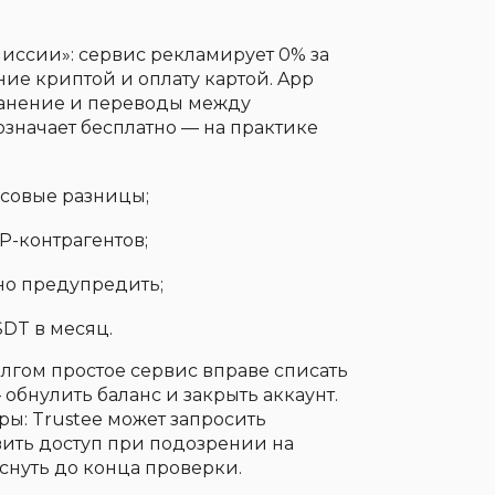
миссии»: сервис рекламирует 0% за
ие криптой и оплату картой. App
ранение и переводы между
означает бесплатно — на практике
рсовые разницы;
P-контрагентов;
ано предупредить;
SDT в месяц.
лгом простое сервис вправе списать
обнулить баланс и закрыть аккаунт.
ы: Trustee может запросить
ить доступ при подозрении на
снуть до конца проверки.