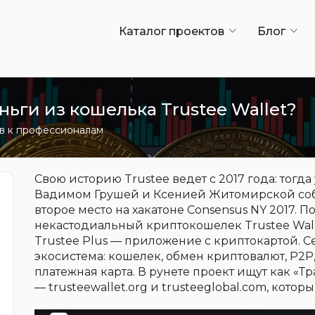
Каталог проектов
Блог
ьги из кошелька Trustee Wallet?
ов к профессионалам
Свою историю Trustee ведет с 2017 года: тогда
Вадимом Грушей и Ксенией Житомирской собра
второе место на хакатоне Consensus NY 2017. 
некастодиальный криптокошелек Trustee Walle
Trustee Plus — приложение с криптокартой. С
экосистема: кошелек, обмен криптовалют, P2P,
платежная карта. В рунете проект ищут как «Т
— trusteewallet.org и trusteeglobal.com, которы