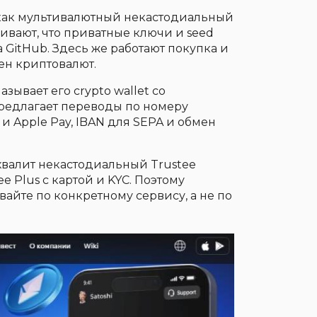
 как мультивалютный некастодиальный
кивают, что приватные ключи и seed
на GitHub. Здесь же работают покупка и
ен криптовалют.
азывает его crypto wallet со
редлагает переводы по номеру
 и Apple Pay, IBAN для SEPA и обмен
хвалит некастодиальный Trustee
ee Plus с картой и KYC. Поэтому
айте по конкретному сервису, а не по