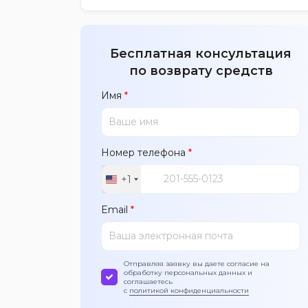
Бесплатная консультация
по возврату средств
Имя
*
Номер телефона
*
+1
United
States
Email
*
+1
Отправляя заявку вы даете согласие на
обработку персональных данных и
соглашаетесь
с
политикой конфиденциальности