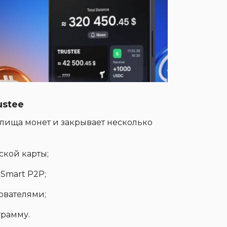
ustee
илища монет и закрывает несколько
ской карты;
 Smart P2P;
ователями;
грамму.