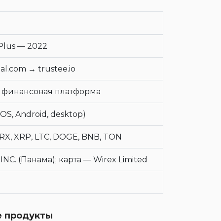
 Plus — 2022
al.com → trustee.io
 финансовая платформа
iOS, Android, desktop)
TRX, XRP, LTC, DOGE, BNB, TON
INC. (Панама); карта — Wirex Limited
те продукты