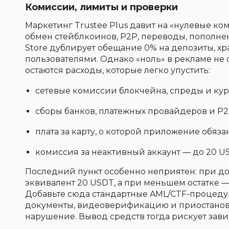
Комиссии, лимиты и проверки
Маркетинг Trustee Plus давит на «нулевые ко
обмен стейблкоинов, P2P, переводы, пополнен
Store дублирует обещание 0% на депозиты, х
пользователями. Однако «ноль» в рекламе не 
остаются расходы, которые легко упустить:
сетевые комиссии блокчейна, спреды и ку
сборы банков, платежных провайдеров и P2
плата за карту, о которой приложение обяз
комиссия за неактивный аккаунт — до 20 U
Последний пункт особенно неприятен: при до
эквивалент 20 USDT, а при меньшем остатке — 
Добавьте сюда стандартные AML/CTF-процедур
документы, видеоверификацию и приостанов
нарушение. Вывод средств тогда рискует зави