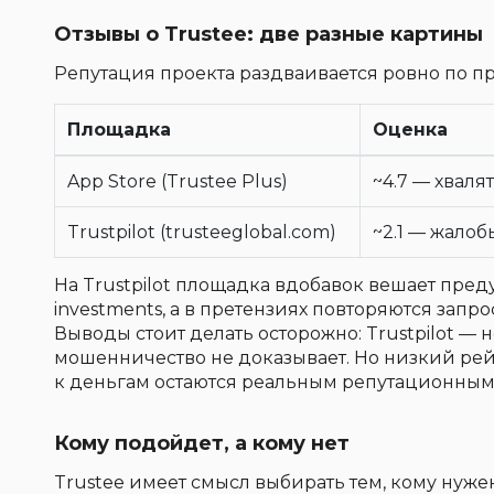
Отзывы о Trustee: две разные картины
Репутация проекта раздваивается ровно по п
Площадка
Оценка
App Store (Trustee Plus)
~4.7 — хваля
Trustpilot (trusteeglobal.com)
~2.1 — жалоб
На Trustpilot площадка вдобавок вешает преду
investments, а в претензиях повторяются запрос
Выводы стоит делать осторожно: Trustpilot — 
мошенничество не доказывает. Но низкий рей
к деньгам остаются реальным репутационным
Кому подойдет, а кому нет
Trustee имеет смысл выбирать тем, кому нужен