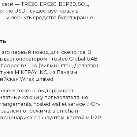
ети — TRC20, ERC20, BEP20, SOL,
от же USDT существует сразу в
 — и вернуть средства будет крайне
ть
 это первый повод для скепсиса. В
зывает оператором Trustee Global UAB
ит адрес в США (Уилмингтон, Делавэр).
ет уже MIKEPAY INC. из Панамы.
йская Wirex Limited.
шелек» тоже не выдерживает
иватные ключи у пользователя, но
angements, hosted wallet service и On-
 зависит от режима: в on-chain-
в сценариях с аккаунтом, картой и P2P