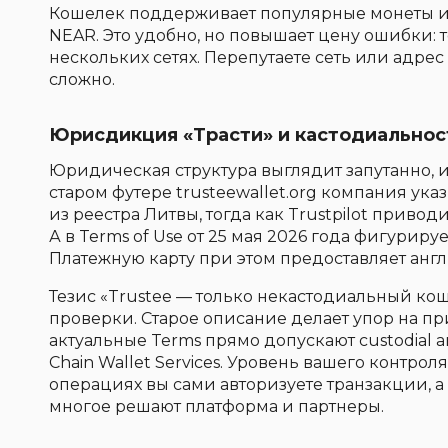
Кошелек поддерживает популярные монеты и с
NEAR. Это удобно, но повышает цену ошибки: т
нескольких сетях. Перепутаете сеть или адрес
сложно.
Юрисдикция «Трасти» и кастодиальнос
Юридическая структура выглядит запутанно, и
старом футере trusteewallet.org компания ука
из реестра Литвы, тогда как Trustpilot привод
А в Terms of Use от 25 мая 2026 года фигуриру
Платежную карту при этом предоставляет англи
Тезис «Trustee — только некастодиальный ко
проверки. Старое описание делает упор на пр
актуальные Terms прямо допускают custodial arr
Chain Wallet Services. Уровень вашего контроля
операциях вы сами авторизуете транзакции, а 
многое решают платформа и партнеры.