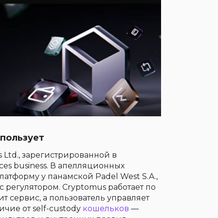
спользует
s Ltd., зарегистрированной в
ices business. В апелляционных
латформу у панамской Padel West S.A.,
с регулятором. Cryptomus работает по
т сервис, а пользователь управляет
ичие от self-custody
кошельков
—