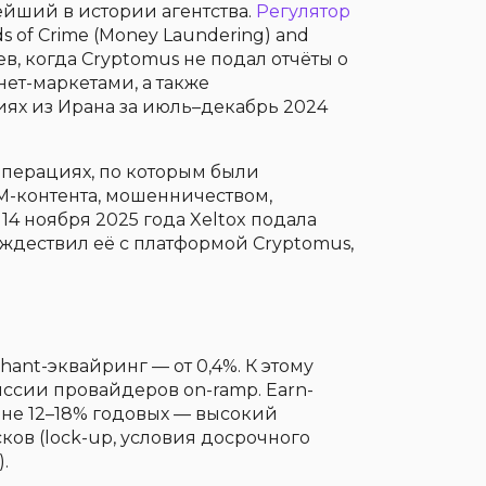
йший в истории агентства.
Регулятор
 of Crime (Money Laundering) and
аев, когда Cryptomus не подал отчёты о
ет-маркетами, а также
иях из Ирана за июль–декабрь 2024
 операциях, по которым были
M-контента, мошенничеством,
14 ноября 2025 года Xeltox подала
ождествил её с платформой Cryptomus,
hant-эквайринг — от 0,4%. К этому
ссии провайдеров on-ramp. Earn-
вне 12–18% годовых — высокий
ов (lock-up, условия досрочного
.