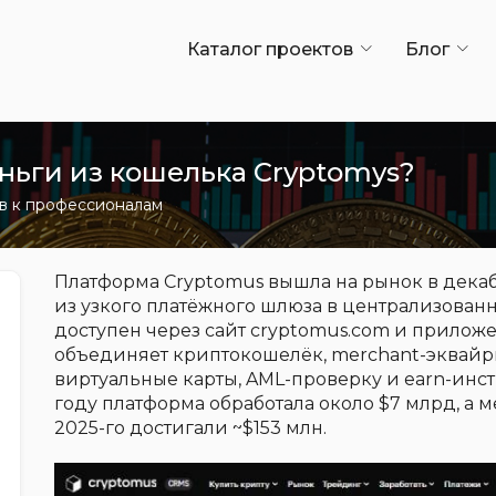
Каталог проектов
Блог
ньги из кошелька Cryptomys?
ов к профессионалам
Платформа Cryptomus вышла на рынок в декаб
из узкого платёжного шлюза в централизован
доступен через сайт cryptomus.com и приложен
объединяет криптокошелёк, merchant-эквайри
виртуальные карты, AML-проверку и earn-инст
году платформа обработала около $7 млрд, а
2025-го достигали ~$153 млн.