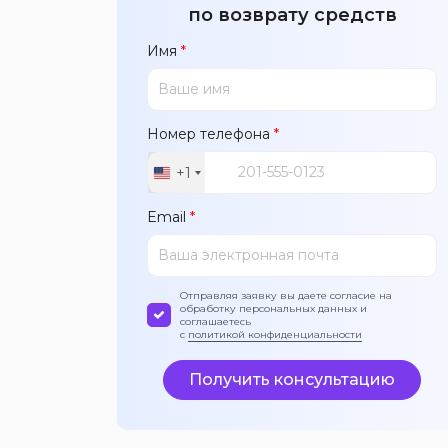
по возврату средств
Имя
*
Номер телефона
*
+1
United
States
Email
*
+1
Отправляя заявку вы даете согласие на
обработку персональных данных и
соглашаетесь
с
политикой конфиденциальности
Получить консультацию