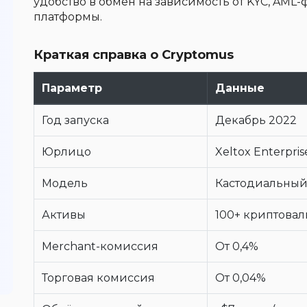
удобство в обмен на зависимость от KYC, AML
платформы.
Краткая справка о Cryptomus
Параметр
Данные
Год запуска
Декабрь 2022
Юрлицо
Xeltox Enterpris
Модель
Кастодиальный
Активы
100+ криптовал
Merchant-комиссия
От 0,4%
Торговая комиссия
От 0,04%