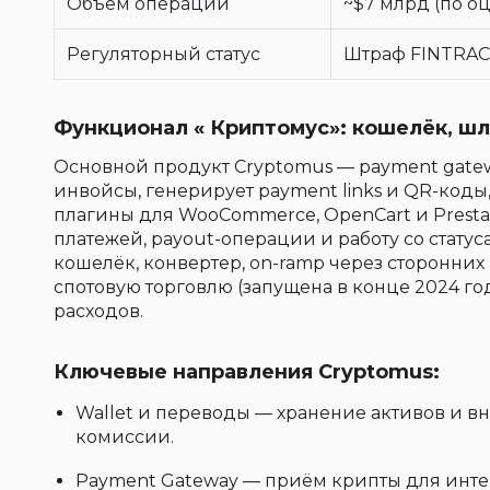
Объём операций
~$7 млрд (по о
Регуляторный статус
Штраф FINTRAC 
Функционал « Криптомус»: кошелёк, шл
Основной продукт Cryptomus — payment gatew
инвойсы, генерирует payment links и QR-коды
плагины для WooCommerce, OpenCart и Presta
платежей, payout-операции и работу со статус
кошелёк, конвертер, on-ramp через сторонни
спотовую торговлю (запущена в конце 2024 го
расходов.
Ключевые направления Cryptomus:
Wallet и переводы — хранение активов и в
комиссии.
Payment Gateway — приём крипты для инте