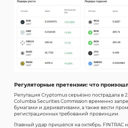
Регуляторные претензии: что произошл
Репутация Cryptomus серьёзно пострадала в 202
Columbia Securities Commission временно зап
бумагами и деривативами, а также вести про
регистрационных требований провинции.
Главный удар пришёлся на октябрь. FINTRAC на