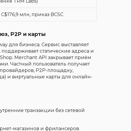
ценке TRM Labs)
C$176,9 млн, приказ BCSC
юз, P2P и карты
ay для бизнеса. Сервис выставляет
, поддерживает статические адреса и
Shop. Merchant API закрывает приём
ами. Частный пользователь получает
х провайдеров, P2P-площадку,
да) и виртуальные карты для онлайн-
нутренние транзакции без сетевой
рнет-магазинов и фрилансеров.