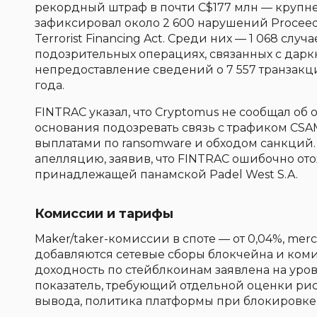
рекордный штраф в почти C$177 млн — крупне
зафиксировал около 2 600 нарушений Proceeds
Terrorist Financing Act. Среди них — 1 068 случ
подозрительных операциях, связанных с даркн
непредоставление сведений о 7 557 транзакц
года.
FINTRAC указал, что Cryptomus не сообщал об
основания подозревать связь с трафиком CSA
выплатами по ransomware и обходом санкций. 
апелляцию, заявив, что FINTRAC ошибочно от
принадлежащей панамской Padel West S.A.
Комиссии и тарифы
Maker/taker-комиссии в споте — от 0,04%, merc
добавляются сетевые сборы блокчейна и коми
доходность по стейблкоинам заявлена на уро
показатель, требующий отдельной оценки риск
вывода, политика платформы при блокировке)