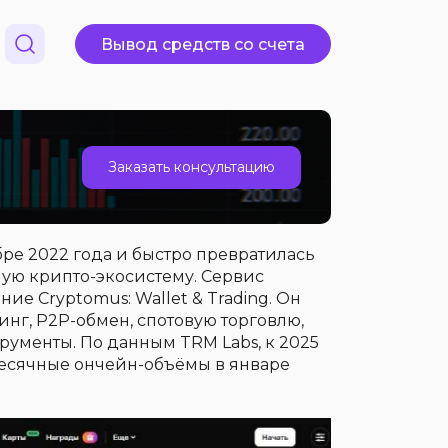
Вывод средств со счета
Заказать консультацию
ре 2022 года и быстро превратилась
ную крипто-экосистему. Сервис
ие Cryptomus: Wallet & Trading. Он
нг, P2P-обмен, спотовую торговлю,
рументы. По данным TRM Labs, к 2025
 месячные ончейн-объёмы в январе