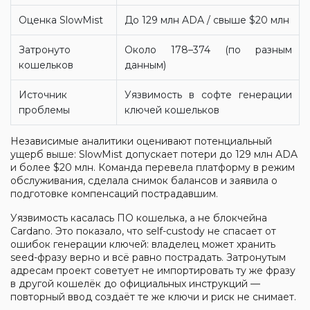
Оценка SlowMist
До 129 млн ADA / свыше $20 млн
Затронуто
Около 178–374 (по разным
кошельков
данным)
Источник
Уязвимость в софте генерации
проблемы
ключей кошельков
Независимые аналитики оценивают потенциальный
ущерб выше: SlowMist допускает потери до 129 млн ADA
и более $20 млн. Команда перевела платформу в режим
обслуживания, сделала снимок балансов и заявила о
подготовке компенсаций пострадавшим.
Уязвимость касалась ПО кошелька, а не блокчейна
Cardano. Это показало, что self-custody не спасает от
ошибок генерации ключей: владелец может хранить
seed-фразу верно и всё равно пострадать. Затронутым
адресам проект советует не импортировать ту же фразу
в другой кошелёк до официальных инструкций —
повторный ввод создаёт те же ключи и риск не снимает.