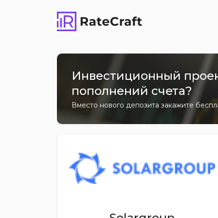
Инвестиционный проект
пополнений счета?
Вместо нового депозита закажите беспл
Solargroup