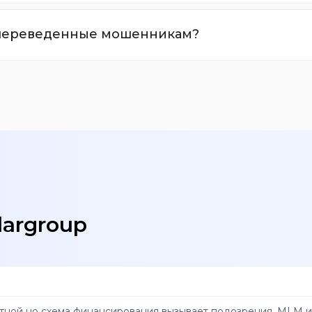
, переведенные мошенникам?
largroup
тной но схема финансирования вызывает подозрения. MLM и