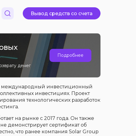
Вывод средств со счета
новых
Подробнее
озврату денег
ак международный инвестиционный
коллективных инвестициях. Проект
ирования технологических разработок
стинга.
тает на рынке с 2017 года. Он также
м не демонстрирует сертификат об
стно, что ранее компания Solar Group