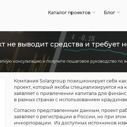
Каталог проектов
Блог
 не выводит средства и требует 
атную консультацию и получите пошаговое руководство по в
Компания Solargroup позиционирует себя к
проект, который якобы специализируется на 
заявляет о привлечении капитала для финанс
в разных странах с использованием краудинве
Согласно представленным данным, проект рабо
заявляет о регистрации в России, но при это
инкорпорации. Из доступных источников изве