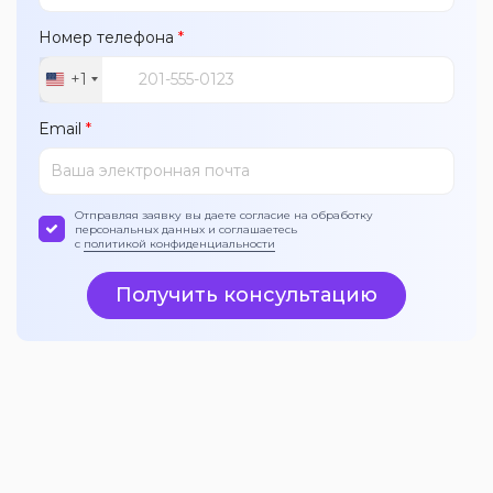
Номер телефона
*
+1
United
States
Email
*
+1
Отправляя заявку вы даете согласие на обработку
персональных данных и соглашаетесь
с
политикой конфиденциальности
Получить консультацию