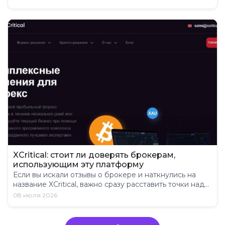
XCritical: стоит ли доверять брокерам,
использующим эту платформу
Если вы искали отзывы о брокере и наткнулись на
название XCritical, важно сразу расставить точки над...
08 июля 2026